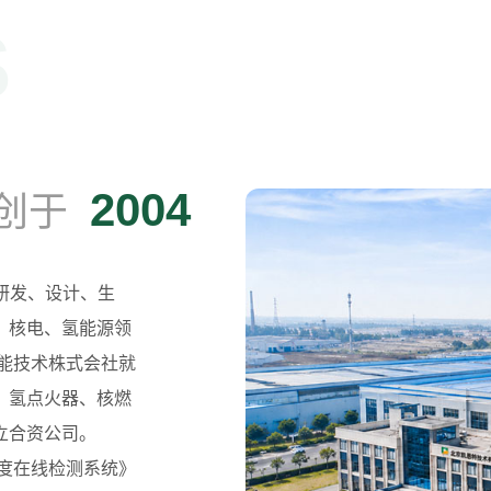
S
2004
创于
集研发、设计、生
、核电、氢能源领
子能技术株式会社就
、氢点火器、核燃
立合资公司。
浓度在线检测系统》